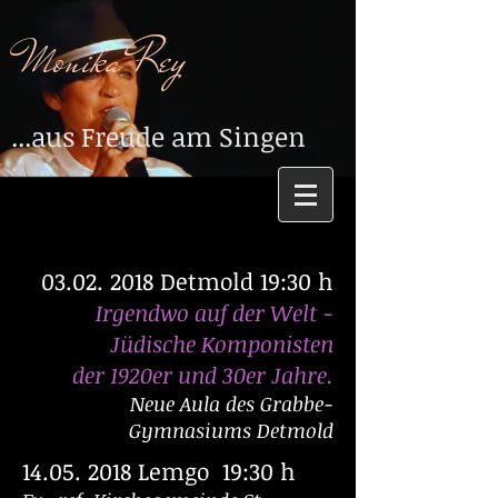
Monika Rey
...aus Freude am Singen
03.02. 2018
Detmold 19:30 h
Irgendwo auf der Welt -
Jüdische Komponisten
der 1920er und 30er Jahre.
Neue Aula des Grabbe-
Gymnasiums Detmold
14.05. 2018
Lemgo 19:30 h