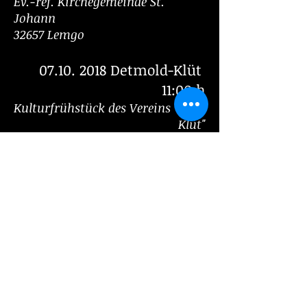
Ev.-ref. Kirchegemeinde St.
Johann
32657 Lemgo
07.10. 2018
Detmold-Klüt
11:00 h
Kulturfrühstück des Vereins "Ganz
Klüt"
32758 Detmold
30.11. 2018
Detmold 19:30 h
Augustinum
32760 Detmold
by
janolefabian.de